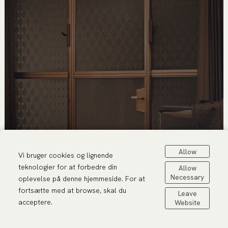
Allow
Vi bruger cookies og lignende
teknologier for at forbedre din
Allow
Necessary
oplevelse på denne hjemmeside. For at
fortsætte med at browse, skal du
Leave
acceptere.
Website