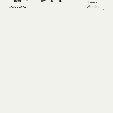
fortsætte med at browse, skal du
Leave
acceptere.
Website